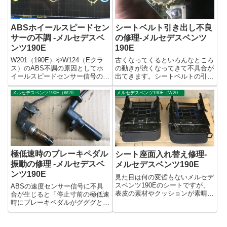
ABSホイールスピードセン
シートベルト引き出し不良
サーの不調 -メルセデスベ
の修理-メルセデスベンツ
ンツ190E
190E
W201（190E）やW124（Eクラ
古くなってくるといろんなところ
ス）のABS不調の原因としてホ
の動きが渋くなってきて不具合が
イールスピードセンサー信号の不
出てきます。シートベルトの引き
良があります。断線やショートな
出し不良もその一つ。シートベル
どで完全に壊れればABS警告灯
トが引き出せなくなってしまう症
メルセデスベンツ190E（W201）、Eクラス（W124）
メルセデスベンツ190E（W201）、Eクラス（W124）
が点灯して知らせてくれるのです
状で、巻き取りは正常なのでつい
が、中途半端に不調になると厄介
にはシートベルトが使えなくなっ
なことになります。症状...
てしまいます。このメルセデス
ベ...
極低速時のブレーキペダル
シート座面入れ替え修理-
振動の修理 -メルセデスベ
メルセデスベンツ190E
ンツ190E
見た目は何の変哲もないメルセデ
スベンツ190Eのシートですが、
ABSの速度センサー信号に不具
表皮の素材やクッションが素晴ら
合が生じると「停止寸前の極低速
しくて長時間の運転でも疲れない
時にブレーキペダルがグググと振
とてもよくできたものです。でも
動する」という症状が出ることが
走行距離がかさんでくるとどうし
あることを紹介しましたが、実際
てもヘタってきます。このクルマ
にその症状が現れたクルマを点検