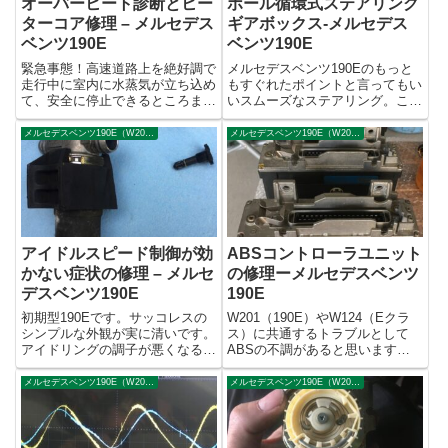
オーバーヒート診断とヒー
ボール循環式ステアリング
ターコア修理 – メルセデス
ギアボックス-メルセデス
ベンツ190E
ベンツ190E
緊急事態！高速道路上を絶好調で
メルセデスベンツ190Eのもっと
走行中に室内に水蒸気が立ち込め
もすぐれたポイントと言ってもい
て、安全に停止できるところまで
いスムーズなステアリング。これ
走行したもののアイドリングもま
を支えるボール循環式のステアリ
まならない状態とのこと。一報を
ングギアボックスですが、古くな
メルセデスベンツ190E（W201）、Eクラス（W124）
メルセデスベンツ190E（W201）、Eクラス（W124）
聞いた瞬間にヒーターコアの破損
ってくるとウォームシャフトやセ
と思いましたが、これは旧車なら
クターシャフトのオイルシールが
どんな車でも起こりうるリスク
カチカチに硬化してオイル漏れ...
で...
アイドルスピード制御が効
ABSコントローラユニット
かない症状の修理 – メルセ
の修理ーメルセデスベンツ
デスベンツ190E
190E
初期型190Eです。サッコレスの
W201（190E）やW124（Eクラ
シンプルな外観が実に清いです。
ス）に共通するトラブルとして
アイドリングの調子が悪くなる症
ABSの不調があると思います。
状がたまに発生するようになって
原因はいろいろですが、ABSコ
きて、徐々に頻度が増していき、
ントローラユニット（コンピュー
メルセデスベンツ190E（W201）、Eクラス（W124）
メルセデスベンツ190E（W201）、Eクラス（W124）
ついには冷間時にアイドリングが
タECS）のトラブルもありま
できなくなってしまいました。冷
す。下の動画はABSコントロー
間時でもキーを捻ればエンジン...
ラが故障した症状の一例です...