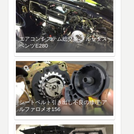
エアコンシステム総交換-メルセデス
ベンツE280
シートベルト引き出し不良の修理-ア
ルファロメオ156