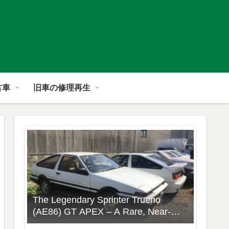
古車
旧車の修理再生
The Legendary Sprinter Trueno
(AE86) GT APEX – A Rare, Near-
Stock Collector’s Gem