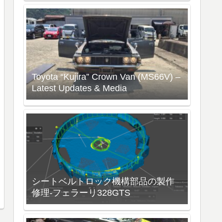
Toyota “Kujira” Crown Van (MS66V) –
Latest Updates & Media
シートベルトロック機構部品の製作
修理-フェラーリ328GTS