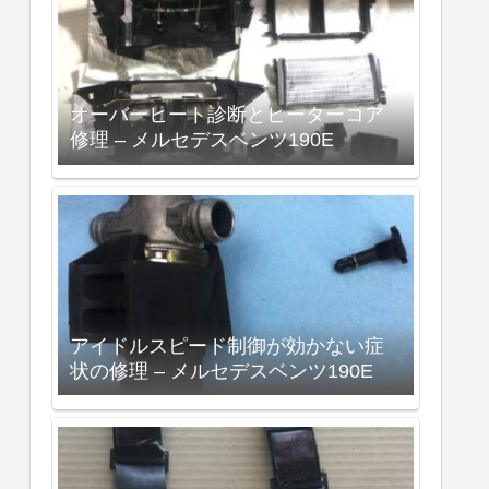
オーバーヒート診断とヒーターコア
修理 – メルセデスベンツ190E
アイドルスピード制御が効かない症
状の修理 – メルセデスベンツ190E