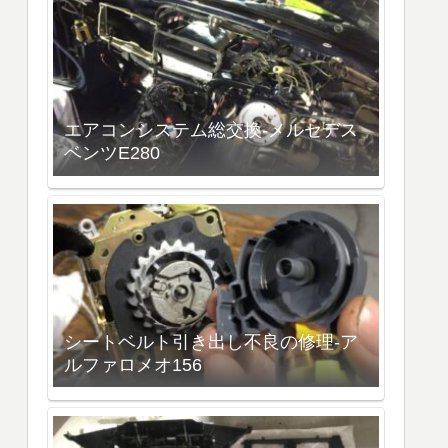
エアコンシステム総交換-メルセデス
ベンツE280
シートベルト引き出し不良の修理-ア
ルファロメオ156