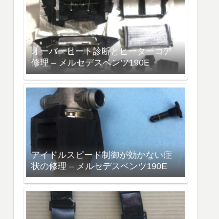
オーバーヒート診断とヒーターコア
修理 – メルセデスベンツ190E
アイドルスピード制御が効かない症
状の修理 – メルセデスベンツ190E