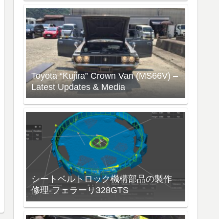
Toyota “Kujira” Crown Van (MS66V) –
Latest Updates & Media
シートベルトロック機構部品の製作
修理-フェラーリ328GTS