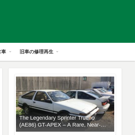
古車
旧車の修理再生
The Legendary Sprinter Trueno
(AE86) GT-APEX – A Rare, Near-
Stock Collector’s Gem