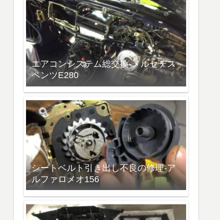
エアコンシステム総交換-メルセデス
ベンツE280
シートベルト引き出し不良の修理-ア
ルファロメオ156