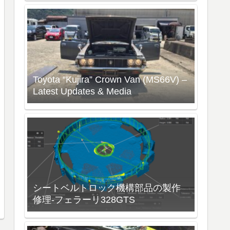
Toyota “Kujira” Crown Van (MS66V) –
Latest Updates & Media
シートベルトロック機構部品の製作
修理-フェラーリ328GTS