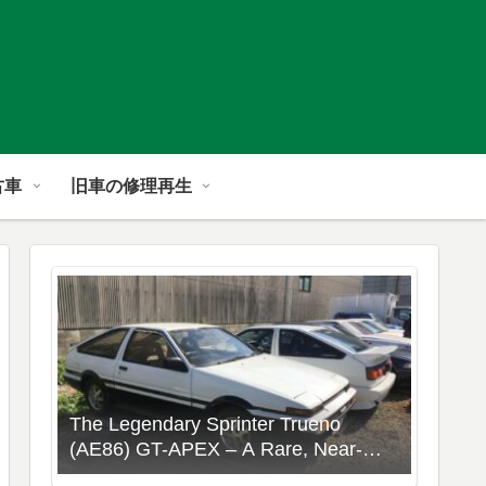
古車
旧車の修理再生
The Legendary Sprinter Trueno
(AE86) GT-APEX – A Rare, Near-
Stock Collector’s Gem