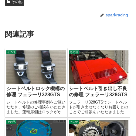
その他
sparkracing
関連記事
その他
その他
シートベルトロック機構の
シートベルト引き出し不良
修理-フェラーリ328GTS
の修理-フェラーリ328GTS
シートベルトの修理事例をご覧い
フェラーリ328GTSでシートベル
ただき、修理のご相談をいただき
トが引き出せなくなりお困りとの
ました。運転席側はロックがかか
ことでご相談をいただきました。
ってベルトが引き出せない、助手
50cmくらい引き出すとロックが
席側は逆にロックがかからないと
かかってしまうので修理してほし
その他
その他
のこと。旧いクルマを維持してい
いとのこと。328と言えば70年代
くことに弊社の技術が活かせるの
のスーパーカーブームを思い出し