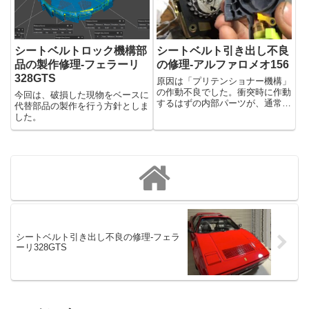
であればとても嬉しく思いま
ます。ランボルギーニ...
す。...
シートベルトロック機構部
シートベルト引き出し不良
品の製作修理-フェラーリ
の修理-アルファロメオ156
328GTS
原因は「プリテンショナー機構」
の作動不良でした。衝突時に作動
今回は、破損した現物をベースに
するはずの内部パーツが、通常時
代替部品の製作を行う方針としま
にもかかわらず動いてしまい、ロ
した。
ックがかかったまま戻らなくなっ
ていたのです。この状態ではベル
トは完全に固定され、引き出すこ
とができません。
シートベルト引き出し不良の修理-フェラ
ーリ328GTS