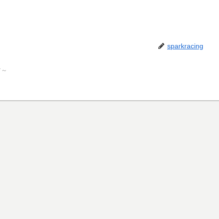
sparkracing
す～