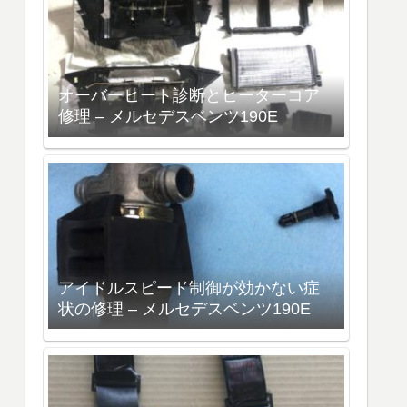
オーバーヒート診断とヒーターコア
修理 – メルセデスベンツ190E
アイドルスピード制御が効かない症
状の修理 – メルセデスベンツ190E