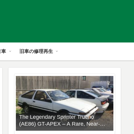
古車
旧車の修理再生
The Legendary Sprinter Trueno
(AE86) GT-APEX – A Rare, Near-
Stock Collector’s Gem