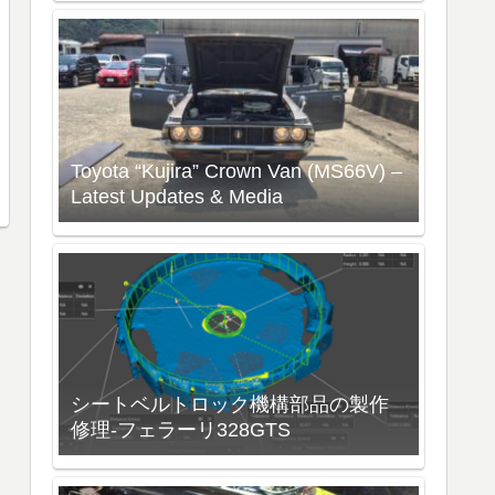
Toyota “Kujira” Crown Van (MS66V) –
Latest Updates & Media
シートベルトロック機構部品の製作
修理-フェラーリ328GTS