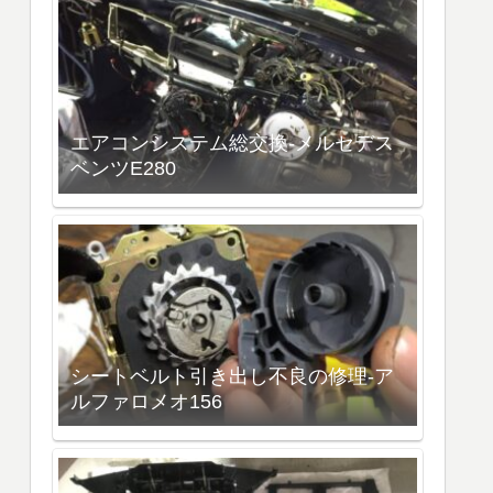
エアコンシステム総交換-メルセデス
ベンツE280
シートベルト引き出し不良の修理-ア
ルファロメオ156